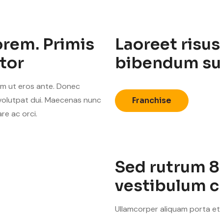
orem. Primis
Laoreet risu
tor
bibendum su
lam ut eros ante. Donec
, volutpat dui. Maecenas nunc
Franchise
re ac orci.
Sed rutrum 8
vestibulum c
Ullamcorper aliquam porta et