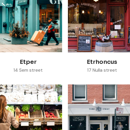
Visit store
Visit store
Etper
Etrhoncus
14 Sem street
17 Nulla street