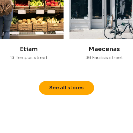
Visit store
Visit store
Etiam
Maecenas
13 Tempus street
36 Facilisis street
See all stores