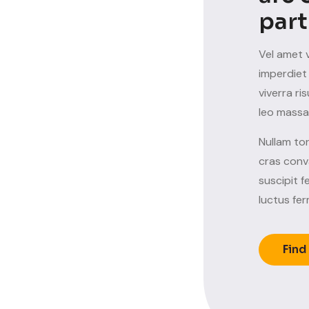
part
Vel amet v
imperdiet 
viverra ri
leo massa
Nullam to
cras conva
suscipit 
luctus fer
Find