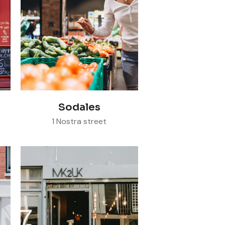
Visit store
Sodales
1 Nostra street