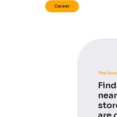
Career
The loca
Find
near
stor
are 