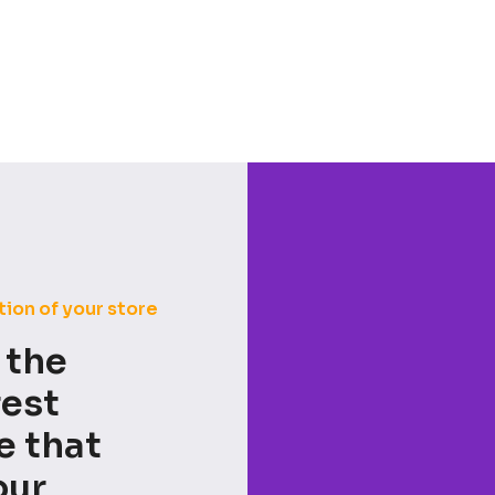
tion of your store
 the
est
e that
our