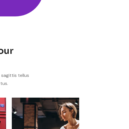
your
agittis tellus
tus.