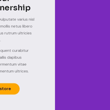
nership
ulputate varius nisl
mollis netus libero
sus rutrum ultricies
.
rquent curabitur
llis dapibus
fermentum vitae
mentum ultrices.
 store