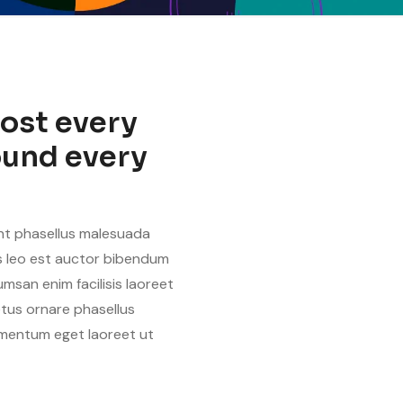
ost every
round every
nt phasellus malesuada
sis leo est auctor bibendum
san enim facilisis laoreet
etus ornare phasellus
mentum eget laoreet ut