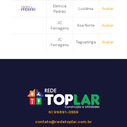
Elétrica
Luziânia
Avaliar
Padrão
JC
Asa Norte
Avaliar
Ferragens
JC
Taguatinga
Avaliar
Ferragens
61 99891-0559
contato@redetoplar.com.br