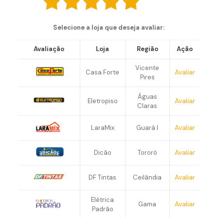
Selecione a loja que deseja avaliar:
Avaliação
Loja
Região
Ação
Vicente
Casa Forte
Avaliar
Pires
Águas
Eletropiso
Avaliar
Claras
LaraMix
Guará I
Avaliar
Dicão
Tororó
Avaliar
DF Tintas
Ceilândia
Avaliar
Elétrica
Gama
Avaliar
Padrão