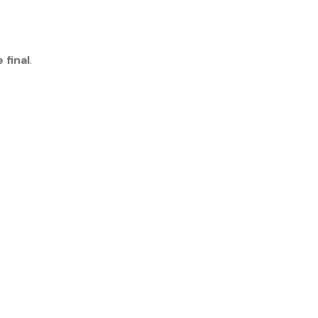
 final
.