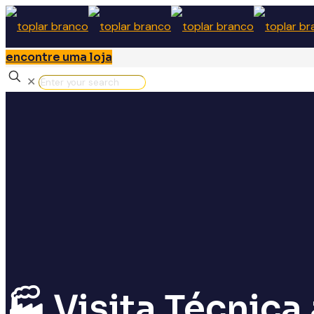
encontre uma loja
✕
🏭 Visita Técnica