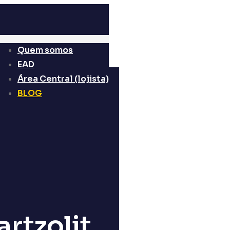
Quem somos
EAD
Área Central (lojista)
BLOG
artzolit